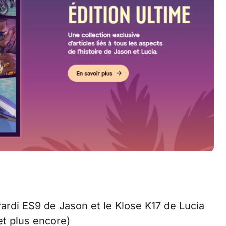
rardi ES9 de Jason et le Klose K17 de Lucia
et plus encore)