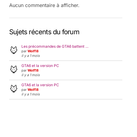
Aucun commentaire à afficher.
Sujets récents du forum
Les précommandes de GTA6 battent …
par
Wolf18
il y a 1 mois
GTA6 et la version PC
par
Wolf18
il y a 1 mois
GTA6 et la version PC
par
Wolf18
il y a 1 mois