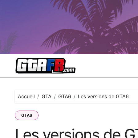
Passer
au
contenu
Accueil
GTA
GTA6
Les versions de GTA6
GTA6
Les versions de 