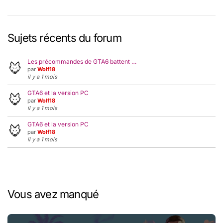
Sujets récents du forum
Les précommandes de GTA6 battent …
par
Wolf18
il y a 1 mois
GTA6 et la version PC
par
Wolf18
il y a 1 mois
GTA6 et la version PC
par
Wolf18
il y a 1 mois
Vous avez manqué