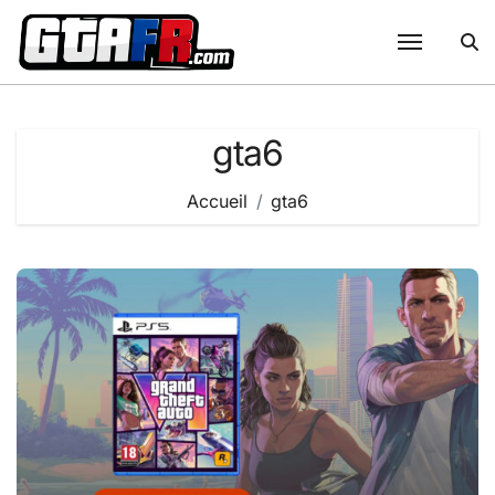
Passer
au
contenu
gta6
Accueil
gta6