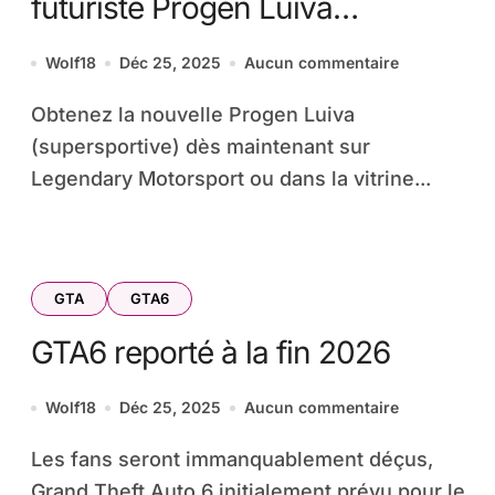
futuriste Progen Luiva
débarque dans GTA Online
Wolf18
Déc 25, 2025
Aucun commentaire
pour les fêtes
Obtenez la nouvelle Progen Luiva
(supersportive) dès maintenant sur
Legendary Motorsport ou dans la vitrine...
GTA
GTA6
GTA6 reporté à la fin 2026
Wolf18
Déc 25, 2025
Aucun commentaire
Les fans seront immanquablement déçus,
Grand Theft Auto 6 initialement prévu pour le