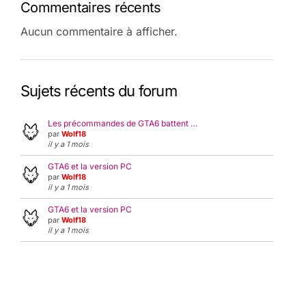
Commentaires récents
Aucun commentaire à afficher.
Sujets récents du forum
Les précommandes de GTA6 battent …
par
Wolf18
il y a 1 mois
GTA6 et la version PC
par
Wolf18
il y a 1 mois
GTA6 et la version PC
par
Wolf18
il y a 1 mois