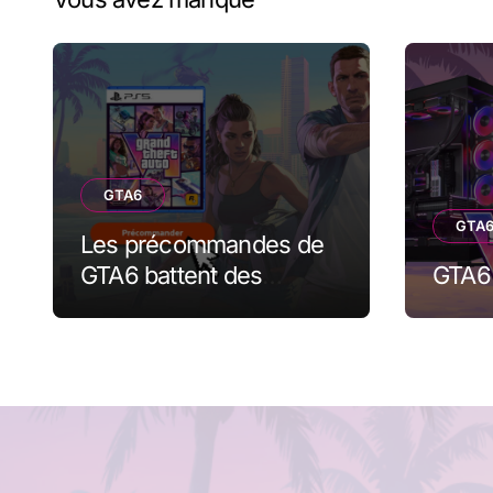
GTA6
GTA
Les précommandes de
GTA6 battent des
GTA6 
records