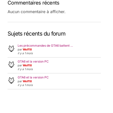
Commentaires récents
Aucun commentaire à afficher.
Sujets récents du forum
Les précommandes de GTA6 battent …
par
Wolf18
il y a 1 mois
GTA6 et la version PC
par
Wolf18
il y a 1 mois
GTA6 et la version PC
par
Wolf18
il y a 1 mois