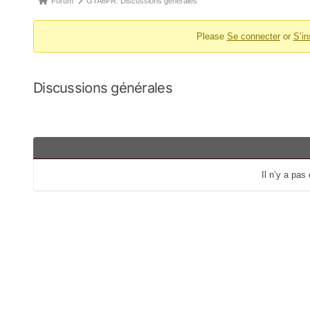
Forum
GTA6FR: Discussions générales
d’Ariane
Please
Se connecter
or
S’in
du
forum –
Vous
Discussions générales
êtes
ici :
Il n’y a pas