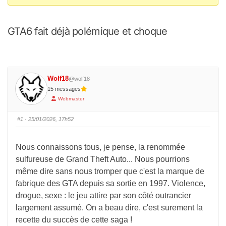
Vous
êtes
GTA6 fait déjà polémique et choque
ici :
Wolf18
@wolf18
15 messages
Webmaster
#1
· 25/01/2026, 17h52
Nous connaissons tous, je pense, la renommée
sulfureuse de Grand Theft Auto... Nous pourrions
même dire sans nous tromper que c'est la marque de
fabrique des GTA depuis sa sortie en 1997. Violence,
drogue, sexe : le jeu attire par son côté outrancier
largement assumé. On a beau dire, c'est surement la
recette du succès de cette saga !