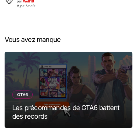
par
Wolf18
il y a 1 mois
Vous avez manqué
GTA6
Les précommandes de GTA6 battent
des records