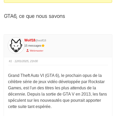
Vous
êtes
GTA6, ce que nous savons
ici :
Wolf18
@wolf18
15 messages
Webmaster
#1
· 12/01/2025, 21h30
Grand Theft Auto VI (GTA 6), le prochain opus de la
célèbre série de jeux vidéo développée par Rockstar
Games, est l'un des titres les plus attendus de la
décennie. Depuis la sortie de GTA V en 2013, les fans
spéculent sur les nouveautés que pourrait apporter
cette suite tant espérée.