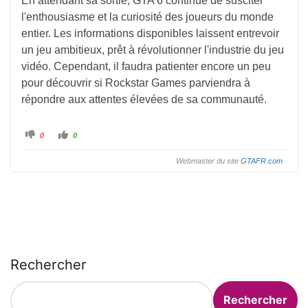
En attendant sa sortie, GTA 6 continue de susciter
l'enthousiasme et la curiosité des joueurs du monde
entier. Les informations disponibles laissent entrevoir
un jeu ambitieux, prêt à révolutionner l'industrie du jeu
vidéo. Cependant, il faudra patienter encore un peu
pour découvrir si Rockstar Games parviendra à
répondre aux attentes élevées de sa communauté.
C
C
0
0
l
l
i
i
q
q
Webmaster du site
GTAFR.com
u
u
e
e
z
z
p
p
o
o
u
u
r
r
u
u
n
n
p
p
o
o
u
u
c
c
Rechercher
e
e
d
l
e
e
s
v
c
é
Rechercher
e
.
n