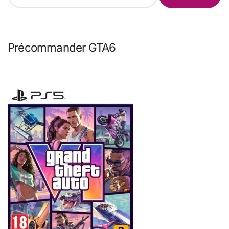
d
u
.
Précommander GTA6