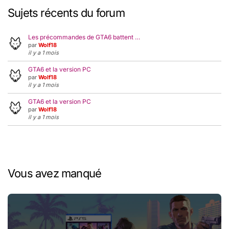
Sujets récents du forum
Les précommandes de GTA6 battent …
par
Wolf18
il y a 1 mois
GTA6 et la version PC
par
Wolf18
il y a 1 mois
GTA6 et la version PC
par
Wolf18
il y a 1 mois
Vous avez manqué